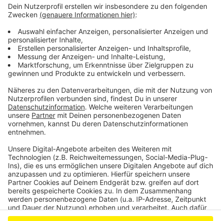
auch eine FFP2-Maske getragen haben.
Zeugen, die Angaben zum Tatgeschehen oder der
Identität des Unbekannten machen können, werden
gebeten, sich unter der Rufnummer 0221 229-0 oder
per E-Mail an poststelle.koeln@polizei.nrw.de beim
Kriminalkommissariat 14 zu melden.
Anzeige
Anzeige
Anzeige