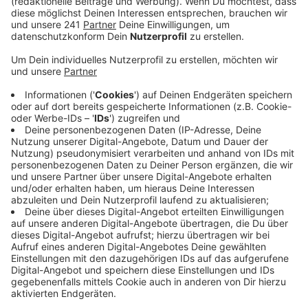
Unbekannter auf der Wupperwiese im Bereich der
Bonner Straße einen 35-jährigen Leverkusener mit
einer Pistole bedroht und Bargeld und Handy
gefordert haben.
Veröffentlicht:
Montag, 17.05.2021 06:43
Anzeige
Beides konnte er laut Polizei erbeuten und in Richtung
Raoul-Wallenberg-Straße flüchten. Das Opfer sei dem
Täter nach eigenen Angaben kurz gefolgt und habe
gesehen wie dieser sein Handy in ein Gebüsch
geworfen hatte. Der 35-Jährige beschreibt den
Verdächtigen als etwa 1,80 Meter groß, mit einem
dunklen Teint und auffälliger Kleidung, darunter einen
roten Pullover, eine schwarze Basecap der Marke
"Nike" sowie eine blaue Jogginghose. Zudem soll er