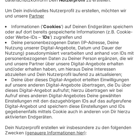
angebranntes Essen.
Veröffentlicht:
Dienstag, 18.06.2019 06:19
Anzeige
Dabei hatte sich der Rauch auch über das gesamte
Treppenhaus ausgebreitet. Die Feuerwehr konnte das
Essen nach eigenen Angaben schnell ablöschen. Der
Bewohner der betroffenen Wohnung konnte sich
währenddessen auf den Balkon flüchten – er wurde
anschließend von einem Rettungsdienst ins Klinikum
gebracht. Grund dafür war der Verdacht auf eine
Rauchvergiftung.
Anzeige