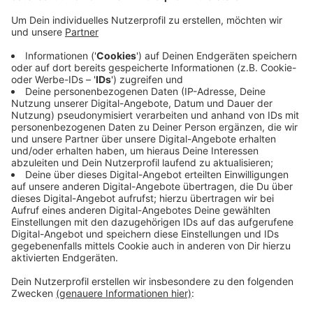
Anzeige
Am frühen Sonntagmorgen war der 40-Jährige in der
Notschlafstelle mit einem 20-Jährigen in Streit
geraten. Es kam zu einer körperlichen
Auseinandersetzung.
Danach hatter er über Schmerzen geklagt und ist ins
Krankenhaus gebracht worden. Dort starb er kurze
Zeit später.
Den 20-Jährigen Kontrahenten konnte die Polizei nach
einer Fahndung festnehmen.
Anzeige