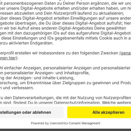
Anzeige
Bis 12 Uhr ist er dann vor Ort. Vergangene Woche mus
medizinischen Routineeingriff unterziehen, deshalb 
und Küppersteg ausgefallen. Corona- und hochwasse
vergangenen drei Jahren ebenfalls nur eingeschränkt 
Anzeige