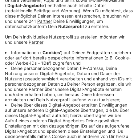
Die Jungs haben ein neues Album. Dafür konnten sie
diesmal nicht nach Kuba wie bei dem davor. Das neue
ist nämlich in diesen "turbulenten" Zeiten entstanden –
daher auch der Name des Albums: "Turbulento". "No
Me Llevas" ist ihre aktuelle Single aus dem Album.
Definitiv was für die heimische Tanzfläche, die kleine
private Sommerparty im eigenen Garten. Obwohl, es
geht in dem Song um den Wunsch nach dem
gemeinsamen Rausgehen, dass man eben nicht mehr
alleine sein will.
Anzeige