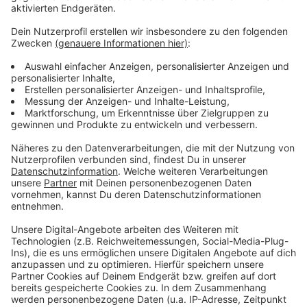
Wir benötigen Ihre
Zustimmung, um den YouTube
Video-Service zu laden!
Wir verwenden einen Service eines
Drittanbieters, um Videoinhalte
einzubetten. Dieser Service kann
Daten zu Ihren Aktivitäten
sammeln. Bitte lesen Sie die
Details durch und stimmen Sie der
Nutzung des Service zu, um dieses
Video anzusehen.
Mehr Informationen
Marquess - No me llevas (official video)
Akzeptieren
Anzeige
powered by
Usercentrics Consent
Management Platform