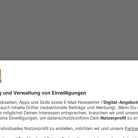
open_in_new
Teilen:
Marshmello & Demi Lovato - OK Not
Ab mit den Marshmallows zwischen die Kekse und 
Marshmello sowieso immer: heiße Beats!
Veröffentlicht:
Mittwoch, 04.11.2020 00:00
Anzeige