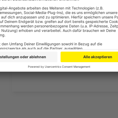
Drittanbieters, um V
einzubetten. Dieser Servi
Ihren Aktivitäten sammeln.
die Details durch und s
Nutzung des Service zu, 
anzusehen
Mehr Informati
Marshmello & Demi Lovato - OK Not To Be OK (Offici
Akzeptieren
Anzeige
powered by
Usercentrics Co
Platform