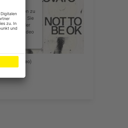
ideoinhalte
ce kann Daten zu
 Bitte lesen Sie
timmen Sie der
um dieses Video
.
onen
al Music Video)
nsent Management