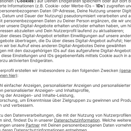
Der US-DJ mit dem Marshmallow-Grinse-Kopf hat die
Und das hat wiederum einen ernsten Hintergrund: Ex
rausgekommen, dem weltweiten Tag für Suizidpräve
Selbstmordgedanken - leider ein großes Thema für D
deshalb "Hope For The Day" angeschlossen, einer non
aktiven Selbstmordprävention und der Bildung für P
Not To Be OK", also: es ist okay, wenn es dir nicht s
Gedanken habt oder jemanden kennt mit Depressione
immer erreichbar unter der 0800 111 0 111 oder der
Anzeige
Wir benötigen Ihre Z
den YouTube Video
laden!
Wir verwenden einen S