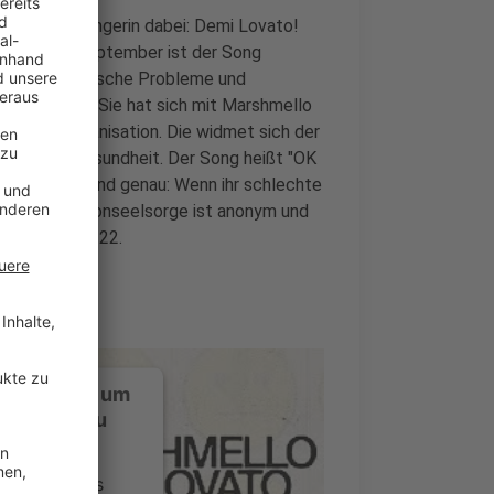
smal als Sängerin dabei: Demi Lovato!
tra am 10. September ist der Song
ntion. Psychische Probleme und
emi Lovato. Sie hat sich mit Marshmello
-profit-Organisation. Die widmet sich der
sychische Gesundheit. Der Song heißt "OK
o okay geht. Und genau: Wenn ihr schlechte
n, die Telefonseelsorge ist anonym und
 0800 111 0 222.
ustimmung, um
-Service zu
ervice eines