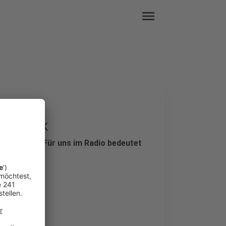
menu
 To Be OK
ins Feuer. Für uns im Radio bedeutet