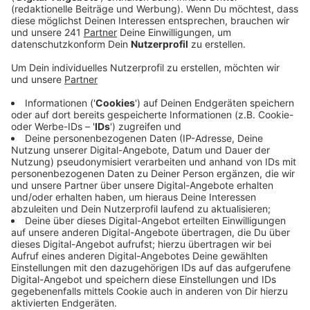
Der Mann mit der Marshmello Maske ist ein großes
Enigma in der Popmusik. Die Öffentlichkeit weiß nicht,
wer unter der Maske steckt. Es ist also ungefähr so,
wie man nicht weiß, wie Mark Forster ohne Mütze
aussieht. Heißt ja nicht, dass er nicht trotzdem gute
Musik macht. Der Song, den er mit Khalid zusammen
gemacht hat, passt perfekt zu diesem heißen
Sommer. Die coolen Beats sind eine willkommene
Abkühlung für die Ohren.
Anzeige
Wir benötigen Ihre
Zustimmung, um den YouTube
Video-Service zu laden!
Wir verwenden einen Service eines