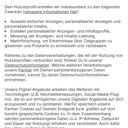
Drittanbieters, um Videoinhalte
einzubetten. Dieser Service kann
Daten zu Ihren Aktivitäten
sammeln. Bitte lesen Sie die
Details durch und stimmen Sie der
Nutzung des Service zu, um dieses
Video anzusehen.
Mehr Informationen
Marshmello, Khalid - Numb (Official Video)
Akzeptieren
Anzeige
powered by
Usercentrics Consent
Management Platform
Anzeige