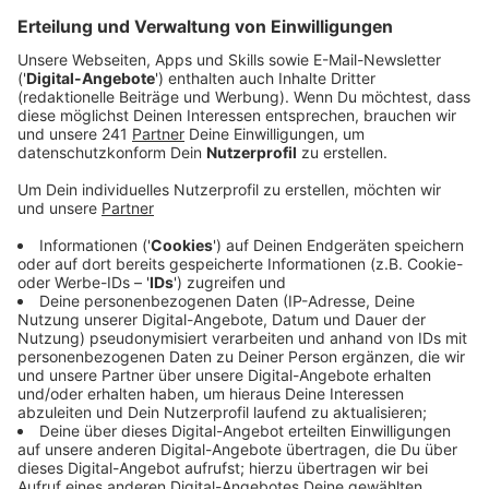
Anzeige
Wie viel Superstar in diesem Trio steckt? Gemeinsam
können die drei Künstler mehr als 2,5 Milliarden
Streams und mehr als 60 Gold- und Platin-
Auszeichnungen vorweisen. Damit gehören sie nicht
nur zu den erfolgreichsten Künstlern der vergangenen
Jahre, sondern setzten mit ihrer ersten gemeinsamen
Kollaboration ein starkes Ausrufezeichen gegenüber
der Konkurrenz.
Anzeige
Es handelt sich bei “Running Back To You“ um einen
eher ruhigeren Dance- und Popsong, der perfekt zu
den drei Interpreten passt. Zu Beginn der Single wird
schon klar, dass ein gewisser Ohrwurmfaktor