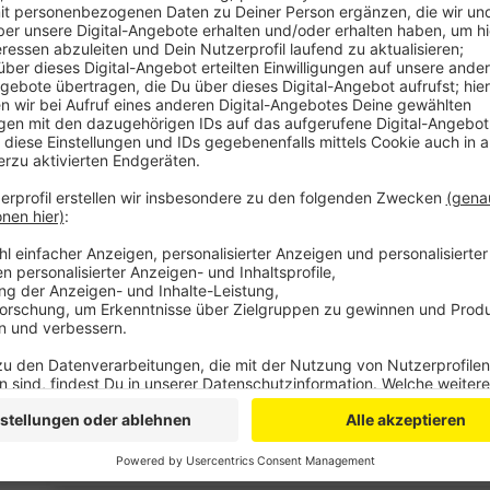
Anzeige
Um Glühwein zu trinken oder etwas an den Ständen z
abgenommen werden. Ziel ist es sicherzustellen, das
stattfinden können, und das für alle einigermaßen si
Maskenpflicht damit, dass in den Fußgängerzonen 
die in den dortigen Geschäften einkaufen, zusamm
würden Abstände tendenziell nicht eingehalten, heiß
verstößt und erwischt wird, wird wohl bald tiefer in
Land plant, die Corona-Bußgelder zu erhöhen. Ein Ver
Zukunft nicht mehr 50, sondern gleich 150 Euro kost
Anzeige