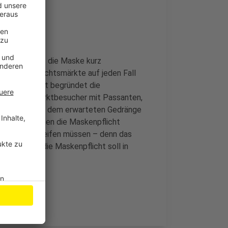
u essen, darf die Maske kurz
s die Weihnachtsmärkte auf jeden Fall
cher. Die Stadt begründet die
Weihnachtsmarktbesucher mit Passanten,
enkommen – in dem erwarteten Gedränge
t es. Wer gegen die Maskenpflicht
 die Tasche greifen müssen – denn das
stoß gegen die Maskenpflicht soll in
en.