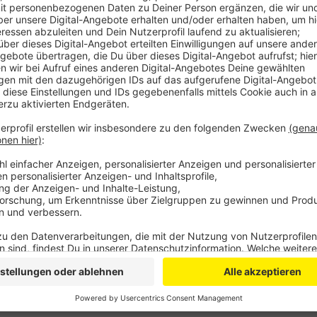
Allerdings waren die Mitarbeiter vom Ordnungsamt au
kontrollieren. Ab nächster Woche gehen die Kontrol
will auch in der nächsten Woche verstärkt in Sachen 
angekündigt die Personalien von Maskenverweigerer
weiterzuleiten. Die Kontrolleure sind in zivil unterw
Schwerpunktkontrollen in Zügen und S-Bahnen statt
150 Euro Bußgeld zahlen.
Anzeige