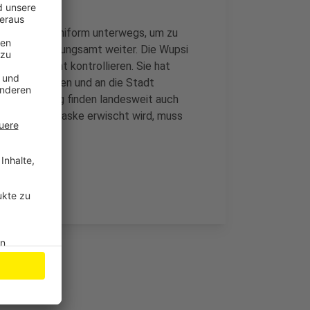
ch in ihrer Uniform unterwegs, um zu
len ohne Ordnungsamt weiter. Die Wupsi
Maskenpflicht kontrollieren. Sie hat
n aufzunehmen und an die Stadt
egs. Ab Montag finden landesweit auch
. Wer ohne Maske erwischt wird, muss