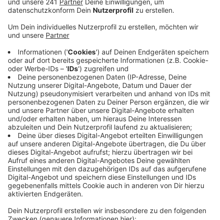
bestätigt.
Veröffentlicht:
Donnerstag, 07.05.2020 07:07
Anzeige
Gegen fünf Uhr am Donnerstagmorgen hatte ein
maskierter und bewaffneter Täter eine Angestellte
der Tankstelle am Mitarbeitereingang abgefangen, sie
in das Gebäude gedrängt und gefesselt.
Danach soll er
unter anderem Zigarettenstangen und Bargeld
erbeutet haben.
Nach seiner Flucht konnte sich die Mitarbeiterin laut
Polizei selbst befreien und Hilfe rufen.
Bei dem festgenommenen 46-Jährigen haben die
Beamten offenbar auch Teile der Beute
sichergestellt.