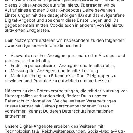
Jugendlicher an einer Hauswand in Karlsruhe gelesen
hatte: Lebe jeden Tag so, als ob er dein letzter wäre.
Er hat sehr oft daran gedacht seitdem und sich
Szenarien überlegt, nur so Gedankenspiele halt. Mit
der ersten Strophe von "Der letzte Tag" ("Der letzte
Soldat wird nach Hause geschickt") geht eine Art
Endzeitstimmung los, mit letzten Dingen, die man tut.
Die Melodie: gefühlt melancholisch und "schwebend"
zugleich.
Insider sagen: Max hat sich verändert und nur wer sich
verändert, kann sich entwickeln. „Der letzte Tag“ kein
normaler Giesinger-Song. Ihr könnt ihn euch hier
anhören und euch selbst ein Bild machen.
Anzeige