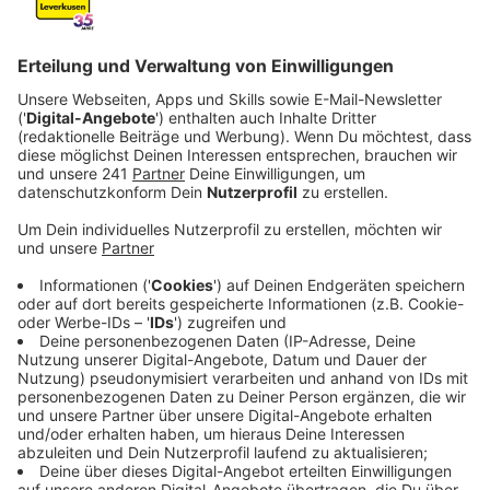
Anzeige
Letztes Jahr war Max Giesinger lange in Portugal:
Surfen, Yoga, Sonne tanken, vor allem aber das
Coronavirus ein bisschen hinter sich lassen. Denn im
späten Sommer 2020 war es so rein pandemisch an
der Algarve vergleichsweise entspannt, in Deutschland
dagegen nicht so sehr. Er kehrte zurück, als aus dem
Sommer gerade Herbst wurde - in ein Land, in dem
eine miese Stimmung herrschte: Max spürte, wie nah
die Gesellschaft in Deutschland drohte, sich komplett
zu spalten. Und was, dachte er, wenn das Fundament
der Demokratie wirklich nicht hält?
Anzeige
Er erinnerte sich an den Satz, den er schon als