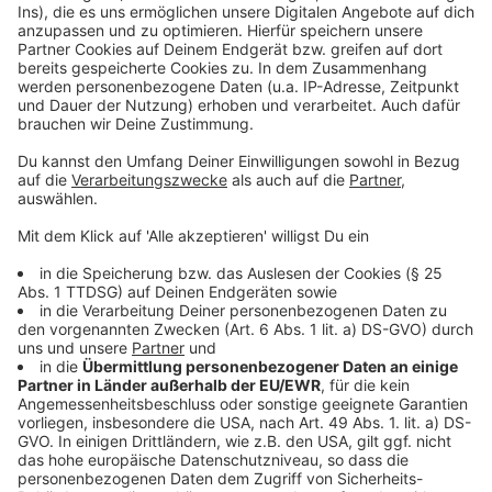
Wir benötigen Ihre
Zustimmung, um den YouTube
Video-Service zu laden!
Wir verwenden einen Service eines
Drittanbieters, um Videoinhalte
einzubetten. Dieser Service kann
Daten zu Ihren Aktivitäten
sammeln. Bitte lesen Sie die
Details durch und stimmen Sie der
Nutzung des Service zu, um dieses
Video anzusehen.
Mehr Informationen
Max Giesinger - Der Letzte Tag
Akzeptieren
Anzeige
powered by
Usercentrics Consent
Management Platform