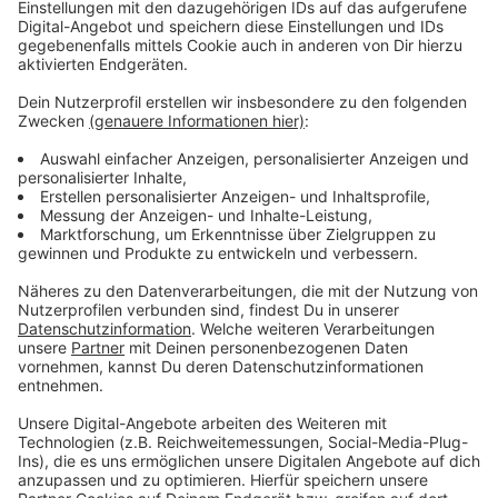
Zocken und zu sozialen Medien zu entwickeln. Statt
sie damit allein zu lassen, sollten Eltern Interesse
zeigen, empfiehlt die Suchthilfe. Sie müssten selbst
einen guten Umgang mit Medien vorleben und ihren
Kindern zeigen, wie sie ihre Freizeit anders verbringen
könnten. Wichtig aber: ohne erhobenen Zeigefinger.
Anzeige
Weitere Meldungen aus Leverkusen
Anzeige
Leverkusener Bäume leiden unter Trockenheit