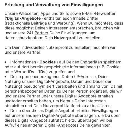
Mediensucht zu tun.
Veröffentlicht:
Dienstag, 21.03.2023 16:50
Anzeige
Stundenlang Computer spielen oder in sozialen Medien
unterwegs sein. Für viele Kinder und Jugendliche ist
das Alltag. Die Suchthilfe Leverkusen sieht das aber
mit Sorge. Denn das Risiko der Mediensucht steigt.
Rund 600.000 Kinder und Jugendliche in Deutschland
sind laut der Studie der Krankenkasse DAK bereits
mediensüchtig. Damit es gar nicht so weit kommt,
setzt die Suchthilfe in Leverkusen vor allem auf
Prävention und Beratung von Eltern. Denn sie müssen
Kindern dabei helfen, ein gesundes Verhältnis zum