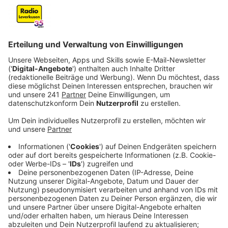
Dr. Christoph Specht:
Mit den Vitaminen ist das so eine Sache. Man
sollte generell keinen Defizit von den Vitaminen
C, B und D haben. Vor allem Vitamin D ist ganz,
ganz wichtig für die Abwehr. Der Vitamin-
Haushalt sollte aber schon VOR der Infektion
entsprechend hoch sein. Im Winter haben wir alle
Vitamin-D-Mangel, aufgrund fehlenden
Sonnenlichts. Das brauchen wir für die
Produktion von Vitamin D. Mit verschiedenen
Fischsorten kann man da dagegen arbeiten.
Beispielsweise Lachs, Makrele oder Aal essen
um den Haushalt zu erhöhen. Bei der akuten
Infektion bringt eine Überdosierung von Vitamin
D wohl relativ wenig. Anders ist es bei Zink: Wer
Zink zu sich nimmt, hat aufgrund einiger