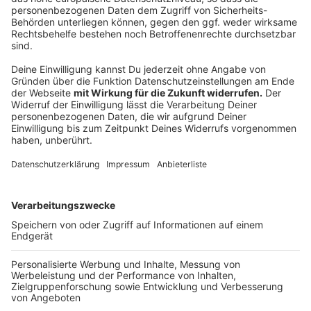
Was ist, wenn ich Husten habe und der sich
nicht verzieht?
Anzeige
Dr. Christoph Specht:
Husten gehört nicht zu den klassischen
Symptomen bei einer Omikron-Infektion. Das war
bei anderen Varianten anders. Bei den vorigen -
gerade bei Delta - aber auch beim
Ursprungsvirus, war Husten noch deutlich
häufiger als Symptom festgestellt worden. Klar,
Husten kann natürlich jetzt auch bei Omikron
vorkommen, aber wie gesagt: ganz klassisch ist
es nicht. Ganz häufig kommt dagegen der