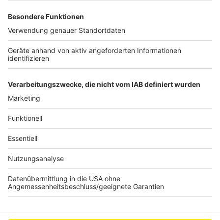
Schnupfen vor, der war wiederum bei den vorigen
Varianten eher selten. Wenn ich jetzt doch
Husten habe, dann mache ich im Prinzip genau
das gleiche, was ich bei anderen Infektionen
durchgemacht habe, erneut.
Das Gespräch führte: Nina Tenhaef
Anzeige
Anzeige
Anzeige