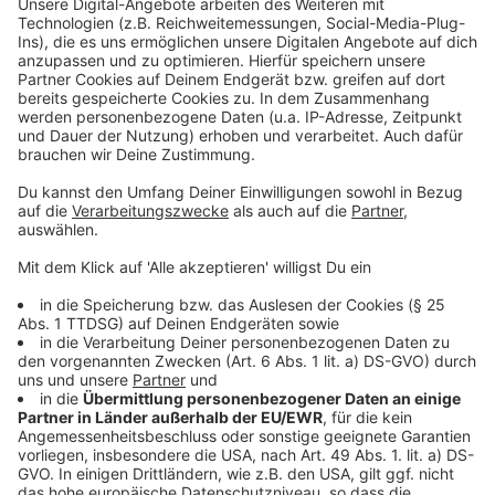
wenn man sich dazu in der Lage fühlt. Aber und
das ist wichtig zu erwähnen: Die sportliche
Aktivität darf nicht zu hoch sein. Es ist Vorsicht
geboten. Wer viel und lange trainiert, möchte
verständlicherweise nicht abbauen und
Muskelmasse beispielsweise verlieren. Lieber
noch eine oder vielleicht auch zwei Wochen mit
intensivem Training warten - auch wenn man sich
wieder wohlfühlt. Denn das kann schließlich zu
einer Herzmuskel-Entzündung führen und von der
hat man richtig lange was. Die bleibt über viele
Monate und kann ernsthafte Komplikationen mit
sich bringen, die keiner haben möchte. Sportlich
Aktive: Haltet euch in der ersten Woche zurück,
lasst es langsam angehen und haltet das Tempo
unten.
Anzeige