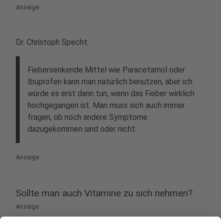
Anzeige
Dr. Christoph Specht:
Fiebersenkende Mittel wie Paracetamol oder
Ibuprofen kann man natürlich benutzen, aber ich
würde es erst dann tun, wenn das Fieber wirklich
hochgegangen ist. Man muss sich auch immer
fragen, ob noch andere Symptome
dazugekommen sind oder nicht.
Anzeige
Sollte man auch Vitamine zu sich nehmen?
Anzeige