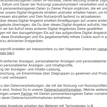
Anzeige
Über diese neue Zusammenarbeit freuen sich beide S
hofft durch die Ausbildungsmöglichkeiten auf mehr ju
für ihre Studenten gebe es in Opladen besonders in 
Wirbelsäulenchirurgie und der Darmkrebsbehandlung v
Krankenhaus musste vor dem Kooperationsdeal ein P
Anzeige
Weitere Meldungen aus Leverkusen
Anzeige
Tierheim Leverkusen kriegt neuen Anbau
Wiederaufbauhilfe: Frist für Unternehmen verlängert