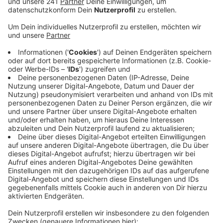
Anzeige
Insgesamt wurden in Leverkusen im letzten Jahr rund
10.500 Straftaten angezeigt – etwa jeder zweite
wurde aufgeklärt. Überraschend ist, dass neben dem
Anstieg von Taschendiebstählen und Raubdelikten um
etwa 17% die Zahl der angezeigten Fälle von
häuslicher Gewalt leicht gesunken ist.
Im Trend liegen in Leverkusen offenbar
Sachbeschädigung, Fahrraddiebstahl und
Seniorenbetrug: Diese Fälle haben durch die
Coronakrise zugenommen. Die Polizei beobachtet
insgesamt, dass sich Straftaten von der Straße ins
Netz verlagert haben.
Hier findet ihr Tipps der Polizei rund um neue
Betrugsmaschen findet ihr
hier
.