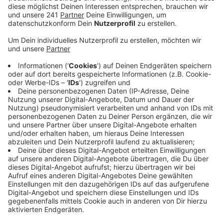
Erbbaurecht vergeben. Das heißt: Die Flächen
bleiben in städtischer Hand, die Gebäude, die
darauf entstehen, gehören aber jemand anderem,
der die Stadt für das Grundstück bezahlt.
Veröffentlicht:
Montag, 29.03.2021 16:01
Anzeige
Wenn die Stadt die Grundstücke behält, hat sie auch
die Kontrolle darüber, was darauf entsteht: Sie will
zum Beispiel Rabatte geben für Bauprojekte, die den
Klimaschutz fördern oder für Kitas und
Pflegeeinrichtungen. Auch Familien mit geringerem
Einkommen könnten bevorzugt Grundstücke
bekommen. Weil man sich den Kauf für das Grundstück
spart, ist das Bauen nach Erbbaurecht für viele eine
kostengünstigere Option – vergleichbar mit einer