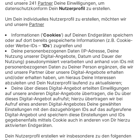
Elternteil zum Betrieb
der kritischen Infrakstruktur beiträgt.
Veröffentlicht:
Montag, 23.03.2020 11:20
Anzeige
Wer zum Beispiel bei der Polizei, im Supermarkt oder in
bestimmten Labors arbeitet, hat ab sofort einen
Betreuungsanspruch für seine Kinder, unabhängig
davon, ob der Ehepartner ebenfalls einen Beruf in der
kritischen Infrastruktur ausübt. Eltern müssen somit
nur noch eine entsprechende Bescheinigung bei der
Schule oder Kindertagesstätte vorlegen.
Es werden nicht länger zwei Bescheinigungen
benötigt. Das hat die Stadt in einem offiziellen
Schreiben mitgeteilt. Einen entsprechenden Vordruck
für den Arbeitgeber hat die Stadt auf ihrer