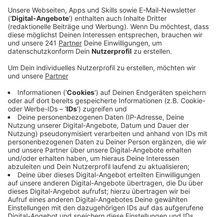
Handelsverband Rheinland. Doch es gibt auch
Lichtblicke und zwar durch künstliche Intelligenz.
Veröffentlicht:
Mittwoch, 28.01.2026 06:02
Anzeige
KI als Unterstützung
Anzeige
Künstliche Intelligenz kann den Einzelhandel in
unterschiedlichen Bereichen unterstützen, sagt der
Handelsverband Rheinland. Sie hilft zum Beispiel dabei,
die Bedürfnisse der Kunden in Leverkusen besser zu
erkennen und passende Produktempfehlungen zu
machen. Im Lebensmittelhandel hilft die KI