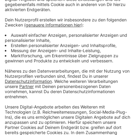
zunehmend dabei die Filialen zu optimieren. Dabei geht
es unter anderem darum, welche Produkte wie stark
und zu welchen Zeiten eingekauft werden. So können
Lieferungen besser an den Bedarf angepasst werden.
Anzeige
Weitere Meldungen aus unserer Stadt
Anzeige
Leverkusen: Sanierung und Ausbau von drei Schulen
geplant
Koloniemuseum Leverkusen sucht Ehrenamtler
Bayer 04 Leverkusen holt Torwart aus
Mönchengladbach