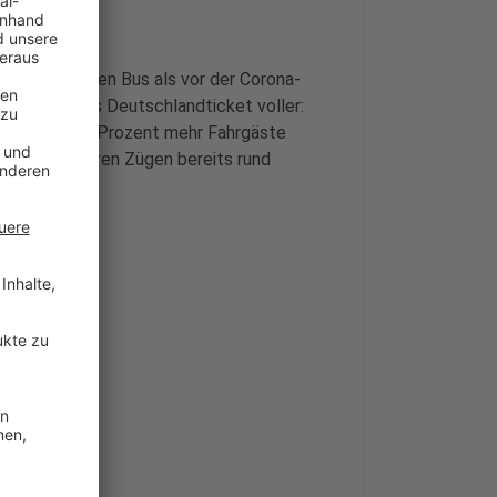
 in Leverkusen Bus als vor der Corona-
ind durch das Deutschlandticket voller:
ort knapp 19 Prozent mehr Fahrgäste
n-Sieg in deren Zügen bereits rund
t