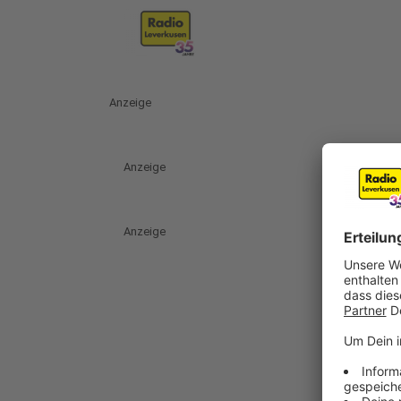
Anzeige
Anzeige
Anzeige