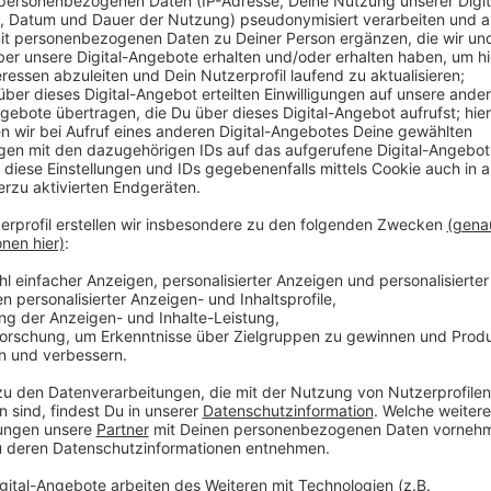
Anzeige
Laut Wupsi fahren mittlerweile sogar mehr Menschen
Pandemie. Und auch die Regionalzüge in der Region s
Schon im ersten Monat nach der Einführung waren d
unterwegs. Im Juni wurden laut Verkehrsverbund Rhei
300.000 Deutschlandtickets genutzt.
Anzeige
Mehr Meldungen aus Leverkusen
Anzeige
Leverkusener Kriminalfall kommt ins Fernsehen
Mängelmelder funktioniert laut Stadt bisher sehr gu