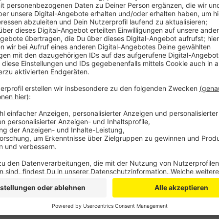
Anzeige
Laut Stadt erfolgen heutzutage immer mehr Beisetz
Wunsch auch künftig entsprechen zu können, biete d
eine gute Möglichkeit. Dabei
wird die Asche der vers
Wurzelbereich eines Baumes beigesetzt. Aktuell ist 
Rasenfeld mit einer Rotbuche auf dem südlichen Teil
Stadt bis zu 300 Urnen Platz.
Anzeige