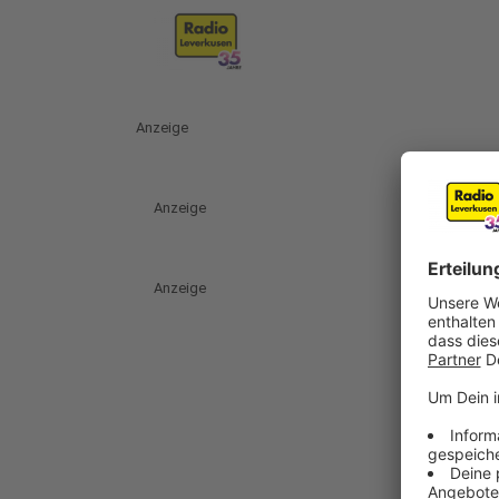
Anzeige
Anzeige
Anzeige