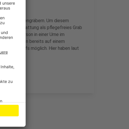
ungen in Urnengräbern. Um diesem
ie Baumbestattung als pflegefreies Grab
torbenen Person in einer Urne im
das in Opladen bereits auf einem
 des Friedhofs möglich. Hier haben laut