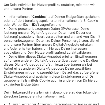
Veröffentlicht:
Mittwoch, 12.05.2021 17:03
Anzeige
Ein jüdisches Gemeindezentrum gibt es beispielsweise
in Wiesdorf. Bisher hat es bei uns laut Polizei aber
noch keine antisemitischen Vorfälle gegeben. Die
Angriffe auf Synagogen in NRW stehen in
Zusammenhang mit dem Nah-Ost-Konflikt. Die Lage im
Gazastreifen spitzt sich immer mehr zu.
Anzeige