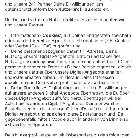
Veröffentlicht:
Donnerstag, 29.04.2021 05:30
Anzeige
Weniger Verkehrsunfälle und Einbrüche, dafür mehr
Ruhestörungen und deutlich mehr Versammlungen und
Demos – so lässt sich die Polizei Bilanz fürs Corona-
Jahr 2020 zusammenfassen.
Die Polizei hat in ihrer Statistik nicht nur erfasst, wie
oft sie zu welchen Einsätzen gerufen wird, sondern
auch wie lange sie bei der Anfahrt braucht:
durchschnittlich eine gute viertel Stunde – damit sind
die Streifenpolizisten über zwei Minuten schneller vor
Ort als noch vor fünf Jahren. In akuten Notfällen
brauchen die Beamten durchschnittlich weniger als
fünf Minuten.