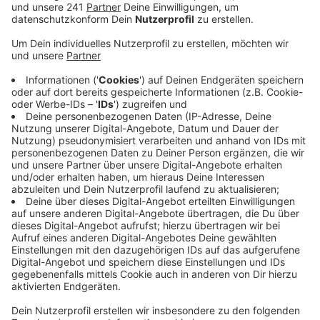
Anzeige
Die A3 und die A1 landen hier auf Platz eins und drei
der stau-reichsten Autobahnen. Und die Staus waren
länger, als bisher gedacht. "Unsere Stau-Software hat
weniger Staus berechnet als tatsächlich da waren.",
dieses Geständnis kam zuletzt vom
Verkehrsministerium. Es spricht von 12 Prozent mehr
Stau als angenommen.
Beim ADAC tauchen die beiden Leverkusener
Autobahnkreuze seit Jahren als Spitzenreiter im
bundesweiten Stauvergleich auf. Allein auf der A1
zwischen Köln, Leverkusen und Dortmund gab es im
vergangenen Jahr 36.000 Kilometer Stau – 12.000
Stunden standen Autofahrer hier laut ADAC im Stau.
Damals hatte das NRW Verkehrsministerium den
Autoclub noch für seine hohen Stauzahlen kritisiert.