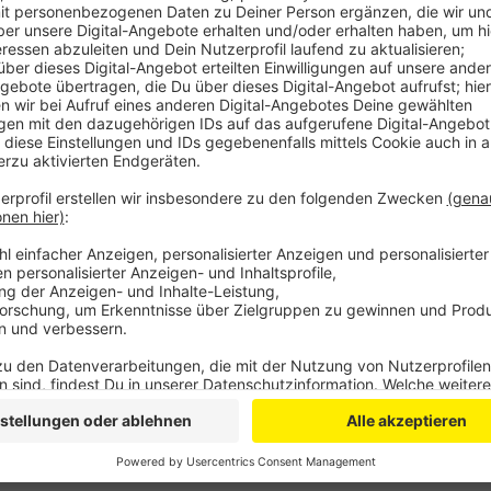
Leistungsberechtigte könnten so höhere Darlehen b
bekommen. Außerdem sollten mehr Heizkosten vom
beiden Fällen auch bei Hartz IV-Empfängern. Außer
sein Angebot, fordern die Grünen. Um die Schulden b
längere Ratenzahlungsvereinbarungen her. Über die Id
Anzeige