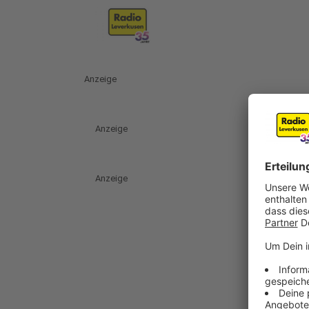
Anzeige
Anzeige
Anzeige