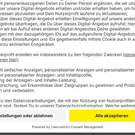
Zwar ist die Gesamtzahl mit fast 1430 Unfallfluchte
– dafür ist die Zahl der Fälle in denen Verletzte am 
gestiegen. Mehr als 50 Mal gab es bei Verkehrsunfäll
Leichtverletzte, in sieben Fällen sogar Schwerverletz
Fällen flüchten Täter bei Verkehrsunfällen mit Sachs
nicht aufgeklärt und die Unfallfahrer kommen davon.
Anzeige