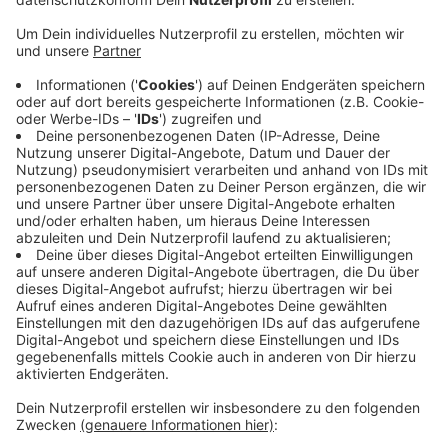
bei uns zur Welt, 35 weniger als 2018.
Veröffentlicht:
Dienstag, 17.11.2020 12:58
Anzeige
Einige Eltern hatten sogar doppeltes Glück: 32 Mal
sind bei uns letztes Jahr Zwillinge geboren worden,
drei mehr als im Jahr davor. Immer wieder kommen bei
uns aber auch etliche Babys zu früh, und zu leicht auf
die Welt: Daran erinnert heute der Welttag der
Frühgeborenen. Dazu werden heute Abend die
BayArena und ein Teil der Leverkusener Notaufnahme
mit lila Licht angestrahlt.
Anzeige