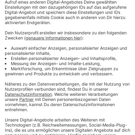
nicht, wo man abends landet. Normalerweise. Aber was
ist, wenn man Kinder im Gepäck hat? Ist das
schwieriger? Oder doch einfacher als man denkt?
Anzeige
©
Für zwei Monate hat sich Melli mit Mann und Kind auf
einen Backpacking-Trip nach Thailand begeben.
Anzeige
Backpacking mit Kind: Das haben Melanie und ihr Mann
in Thailand mit ihrer kleinen Tochter Frida für zwei
Monate gemacht. Ziemlich spontan und ohne
Vorerfahrung. Warum sie auf einsame Traumstände
aber eher verzichten, verraten sie hier: