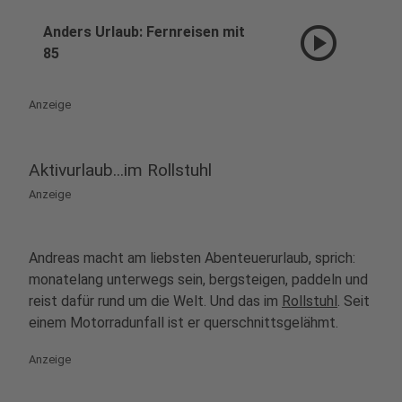
play_circle
Anders Urlaub: Fernreisen mit
85
Anzeige
Aktivurlaub...im Rollstuhl
Anzeige
Andreas macht am liebsten Abenteuerurlaub, sprich:
monatelang unterwegs sein, bergsteigen, paddeln und
reist dafür rund um die Welt. Und das im
Rollstuhl
. Seit
einem Motorradunfall ist er querschnittsgelähmt.
Anzeige