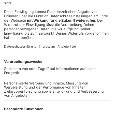
Housesitterin
.
Anzeige
©
privat
Fidi mit ihrem Hund. Sie macht professionelles
Housesitting.
Anzeige
Mittlerweile hat Fidi schon über 30 "Housesits"
gemacht. Sie fühlt sich, nachdem sie ihre Koffer
ausgepackt hat, auch sehr schnell heimisch in dem
fremden Haus. Einmal machte ihnen aber ein Hund ein
paar Probleme. Weshalb genau, das sagt sie euch hier:
Anzeige