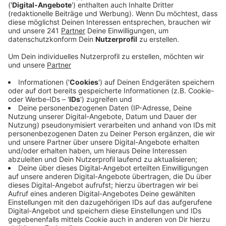
Mit "Blurry Eyes" singt Michael Patrick Kelly denen ein
Liebeslied, denen noch keiner "glaubhaft vermitteln
konnte, dass sie so, wie sie sind, geliebt sind". Das ist
die Versprechung seines Labels Sony. Nachdem die
Hits "Beautiful Madness" und "Throwback" die Charts
erobert hatten, ist Michael Patrick Kellys neue Single
"Blurry Eyes" möglicherweise ein weiterer Garant auf
großen Erfolg. Zudem soll dieser Song auf die kalte
und dunkle Jahreszeit einstimmen, bei der mit einer
Piano-Ballade vor allem auf die Tränendrüse gedrückt
wird. Hier könnt ihr euch "Blurry Eyes" anhören.
Anzeige
Wir benötigen Ihre
Zustimmung, um den YouTube