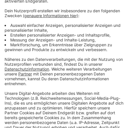
Video-Service zu laden!
Wir verwenden einen Service eines
Drittanbieters, um Videoinhalte
einzubetten. Dieser Service kann
Daten zu Ihren Aktivitäten
sammeln. Bitte lesen Sie die
Details durch und stimmen Sie der
Nutzung des Service zu, um dieses
Video anzusehen.
Mehr Informationen
Michael Patrick Kellys neuer Song "Blurry Eyes"
Akzeptieren
Anzeige
powered by
Usercentrics Consent
Management Platform