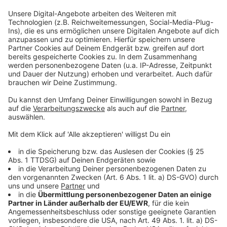
OEM-Versionen – Eine günstige Alternative?
Anzeige
Schaut man sich im Internet um, zum Beispiel bei
gängigen Händlern trifft man schnell auf günstigere
Angebote für Windows 10. Teilweise gibt es den
Lizenzschlüssel schon für rund 10 Euro. Dabei handelt
es sich in der Regel um sogenannte OEM-Versionen
(Original Equipment Manufacturer). Das sind Windows-
Versionen, die eigentlich nur an Händler ausgeliefert
werden, damit sie ihre, für den Verkauf bestimmten
Rechner und Tablets damit ausrüsten können. In
Deutschland gab es vor einiger Zeit ein Gerichtsurteil,
dass den Weiterverkauf solcher Windows und auch
Office-Versionen erlaubt. Allerdings sollte man sich im