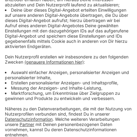
Windows 10 kostet aktuell im Windows Store 145
Euro, in der Pro-Version sogar 259 Euro. Verständlich,
dass deswegen viele zögern umzusteigen. Allerdings
könnten Einige Glück haben und doch günstig oder
sogar umsonst an ein Update kommen. So scheint bei
einigen der
Windows-10-Update-Assistent
noch zu
funktionieren. Der prüft, ob das System mit Windows
10 kompatibel ist und lädt gegebenenfalls das
Update.
Alternativ kann man versuchen, mit seinem Windows 7
oder 8-Lizenzschlüssel Windows 10 frei zu schalten.
Auch das soll in einigen Fällen noch funktionieren.
Bevor man ein Update macht sollte man aber daran
denken, ein Backup aller wichtigen Daten zu machen,
zum Beispiel auf einen USB-Stick, einer Cloud oder
einer externen Festplatte.
Anzeige