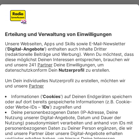
Anzeige
Nach 10 Jahren stellt Microsoft den Support ein für
ihr Betriebssystem Windows 7. Die Folge könnten
große Sicherheitslücken auf allen Computern, die noch
unter dem alten Betriebssystem laufen sein. Und das
sind nicht einmal wenige. Allein in Deutschland laufen
noch rund ein Viertel aller PCs mit Windows 7.
Weltweit sind es sogar rund ein Drittel.
Anzeige
Umstieg kann teuer sein
Anzeige