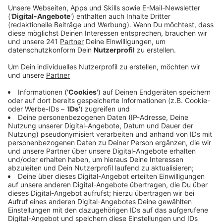
Anzeige
Miley Cyrus singt in "Flowers" über Blumen, die sie sich
selbst kaufen will. Manche spekulieren, dass ihr Song
eine Antwort auf einen anderen berühmten Song sein
könnte: "When I Was Your Man" von Bruno Mars. Darin
singt er im Refrain "I should’ve bought you flowers".
Miley Cyrus singt darauf die Antwort "I can buy myself
flowers“" Adressiert ist der Vers an den Ex von Miley
Cyrus, Liam Hemsworth. Daher ist es auch kein Zufall,
dass "Flowers" am 33. Geburtstag von Liam
Hemsworth veröffentlicht wurde. Ein Lied mit Flower-
Power und Erinnerungen an die frühere Beziehung und
einem abwechslungsreichen Tempo-Shift schenkt
Miley Cyrus ihrem Ex und ihren Fans.
Anzeige