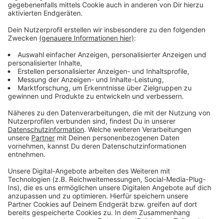
Wir benötigen Ihre
Zustimmung, um den YouTube
Video-Service zu laden!
Wir verwenden einen Service eines
Drittanbieters, um Videoinhalte
einzubetten. Dieser Service kann
Daten zu Ihren Aktivitäten
sammeln. Bitte lesen Sie die
Details durch und stimmen Sie der
Nutzung des Service zu, um dieses
Video anzusehen.
Mehr Informationen
Miley Cyrus - Flowers (Official Video)
Akzeptieren
Anzeige