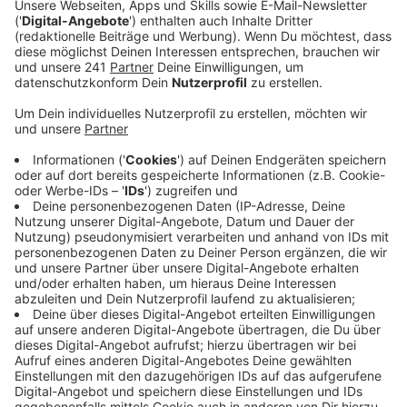
Anzeige
Auf diese Kombination wären wohl nicht viele
gekommen, aber Milky Chance und Jack Johnson
haben gemeinsame Sache gemacht und den Song
"Don't Let Me Down" aufgenommen. Der elektronische
Track wurde als ein animiertes Lyric-Video
veröffentlicht und kommt sehr entspannt und
unbeschwert daher - wie man es sich schon gedacht
hat. Es ist übrigens Milky Chances erster Song seit
Veröffentlichung des "Mind The Moon"-Albums in
2019.
Anzeige