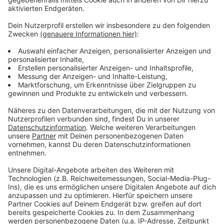
Wir benötigen Ihre
Zustimmung, um den YouTube
Video-Service zu laden!
Wir verwenden einen Service eines
Drittanbieters, um Videoinhalte
einzubetten. Dieser Service kann
Daten zu Ihren Aktivitäten
sammeln. Bitte lesen Sie die
Details durch und stimmen Sie der
Nutzung des Service zu, um dieses
Video anzusehen.
Mehr Informationen
Milky Chance - Don't Let Me Down feat. Jack Johnson
(Official Video)
Akzeptieren
Anzeige
powered by
Usercentrics Consent
Management Platform