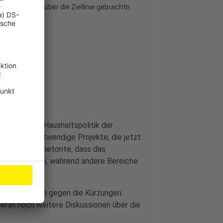
 diese noch über die Ziellinie gebrachtn
tisierte die Haushaltspolitik der
s dringend notwendige Projekte, die jetzt
Krischer. Er betonte, dass das
orgesehen sei, während andere Bereiche
ert blieben.
einvernehmlich gegen die Kürzungen
erlin noch weitere Diskussionen über die