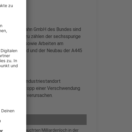
pe
plan der Autobahn GmbH des Bundes sind
efährdet. Dazu zählen der sechsspurige
m Ruhrgebiet sowie Arbeiten am
 im Sauerland und der Neubau der A445
lag für den Industriestandort
ng käme ein Stopp einer Verschwendung
stitionsstau verursachen.
inem aufgetauchten Milliardenloch in der