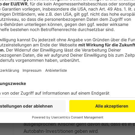
Finanzierung im Bundesverkehrsministerium Debatte. Ob
werden können, ist nun zu bezweifeln.
Anzeige
Kritik von NRW-Verkehrsminister Krischer
Anzeige
Auch NRW-Verkehrsminister Oliver Krischer (Grüne) kri
Bundesregierung. "Es ist draußen nicht erklärbar, das
angepackt werden könnten, nicht stattfinden", sagte 
Sondervermögen vor allem für Brücken und Tunnel v
wie Sanierung und Erhalt von Autobahnen unterfinanzi
Die Verkehrsminister der Länder haben sich bereits 
ausgesprochen. Krischer geht davon aus, dass es in B
Autobahn-Investitionen geben wird.