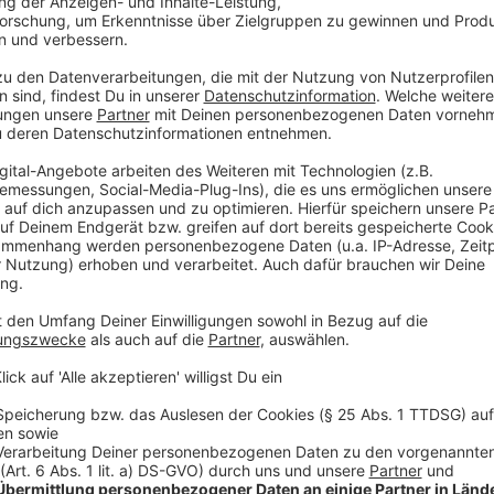
In NRW stehen fast 30 Projekte auf der Kip
Anzeige
Laut einem neuen Finanzierungs- und Realisierungs
allein in Nordrhein-Westfalen 29 Autobahnprojekte g
Ausbau der A1 bei Hamm, die Erweiterung der A40 i
Autobahnkreuz Oberhausen. Auch der Ausbau der A45
stehen auf der Liste der unklar finanzierten Projekte.
„Diese Projekte nun abzubrechen, wäre ein harter Sch
Deutschland“, warnte Wüst. Nach jahrelanger Planu
von Steuergeldern gleich und würde einen neuen Inve
Anzeige
©
picture alliance/dpa | Bernd Thissen
Auch die Baustellenvorhaben auf der A40 stehen nach e