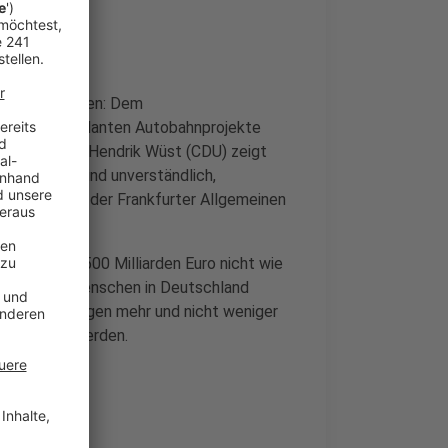
ige Diskussionen: Dem
, um alle geplanten Autobahnprojekte
erpräsident Hendrik Wüst (CDU) zeigt
shaushalt sind unverständlich,
", sagte Wüst der Frankfurter Allgemeinen
n Höhe von 500 Milliarden Euro nicht wie
werde. "Die Menschen in Deutschland
s Sondervermögen mehr und nicht weniger
enttäuscht werden.