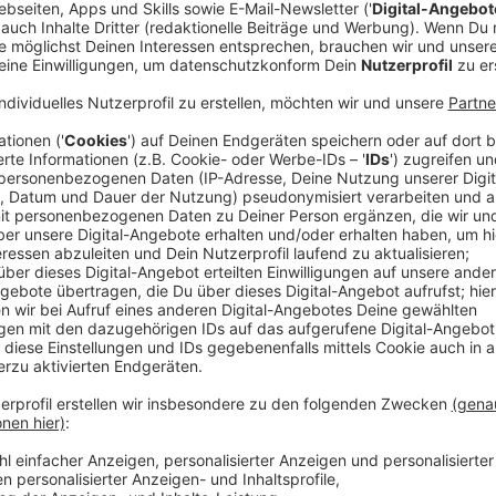
Anzeige
Ein Milliardenloch im Bundeshaushalt sorgt für heft
Bundesverkehrsministerium fehlen 15 Milliarden Euro
umzusetzen. Besonders Nordrhein-Westfalens Minist
sich empört. "Die geplanten Verschiebungen im Bunde
unvermittelbar und in jeder Hinsicht kontraproduktiv
Zeitung ("FAZ").
Er kritisierte, dass das Sondervermögen des Bundes i
erwartet für den Ausbau der Infrastruktur genutzt 
haben die völlig logische Erwartung, dass durch da
gebaut wird", so Wüst. Diese Erwartung dürfe nicht 
Anzeige