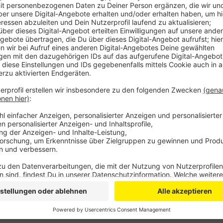
Im vergangenen Jahr um diese Zeit war rund die Häl
geht. Dabei ist die aktuelle Situation gar nicht schle
Betriebe sprach im letzten halben Jahr von einer gu
sich demnach verbessert. Seit Frühjahr sind im regio
geschaffen oder zurückgeholt worden. Im Dienstlei
1500 weitere geplant.
Anzeige