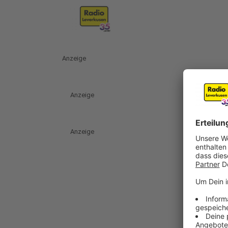
Anzeige
Anzeige
Anzeige