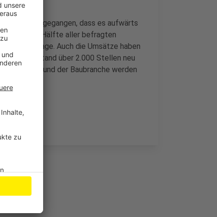
fte davon ausgegangen, dass es aufwärts
cht: Über die Hälfte aller befragten
ten Auftragslage. Auch die Umsätze haben
nalen Mittelstand über 2.000 Stellen neu
stungssektor und der Baubranche werden