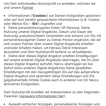
Anzeige
Zusammen mit einem Freund war der 15-Jährige mit
seinem Mofa auf der Quettinger Straße unterwegs als
ihn ein Auto erfasst hat. Nach ersten Erkenntnissen
wollte ein 54-jähriger Honda-Fahrer links, auf der Höhe
eines Supermarktes, abbiegen und prallte dann mit
dem Mofafahrer zusammen. Rettungskräfte brachten
den Jungen in ein Krankenhaus.
Anzeige
Anzeige