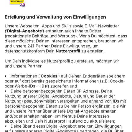
Müllsammelaktion in Opladen ein.
Veröffentlicht:
Mittwoch, 17.09.2025 12:32
Anzeige
Mitmachen und ein Zeichen setzen
Anzeige
Die Aktion in Opladen geht von 10 bis 13 Uhr.
Treffpunkt ist der Parkplatz am Ludwig-Rehbock-Park
(gegenüber der Einmündung des Kämper Weges in die
Düsseldorfer Straße). Handschuhe und Müllbeutel
werden gestellt, sodass ihr nichts mitbringen müsst.
Die Leverkusener Naturschutzverbände freuen sich
über jede helfende Hand.