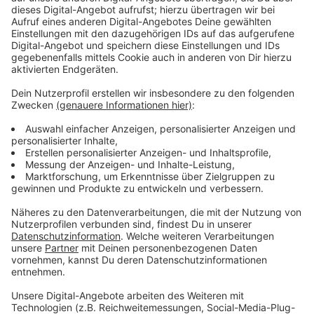
Anzeige
Warum Müllsammeln wichtig ist
Anzeige
Müll in der Natur ist ein globales Problem. Plastik und
andere Abfälle verschmutzen Böden, Gewässer und
sogar entlegene Regionen wie die Tiefsee oder das
arktische Eis. Tiere verheddern sich in Müll oder halten
ihn für Nahrung, was oft tödlich endet. „Der Müll darf
nicht in unsere Ökosysteme gelangen“, betont Bettina
Wengler vom Aktiventreff des NABU und BUND
Leverkusen. „Und wenn er schon da ist, muss er wieder
verschwinden.“
Anzeige