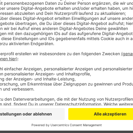
Das sollte eigentlich in diesem Monat passieren, aber 
geht vor Schnelligkeit. Bei der Wiederinbetriebnahme 
Aktuell nimmt der TÜV mehrere Öfen unter die Lupe 
es noch eine zusätzliche Prüfung durch einen extern
Katalog an Flüssigabfällen angeguckt, der in Zukunft
soll. 15 von 17 geprüften Stoffen sind demnach völli
jetzt noch einmal Nachprüfungen. Alle zu verbrennen
Chempark selbst beziehungsweise von Partnern komm
vermischt werden.
Anzeige