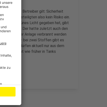
auch für die Betreiber gilt: Sicherheit
gehen die Beteiligten also kein Risiko ein.
– wenn er grünes Licht gegeben hat, gibt
en Gutachter. Der hatte zuletzt auch den
 in der Bürriger Anlage verbrannt werden
g unkritisch – bei zwei Stoffen gibt es
den Abfälle dürfen aktuell nur aus dem
en und nicht wie früher in Tanks