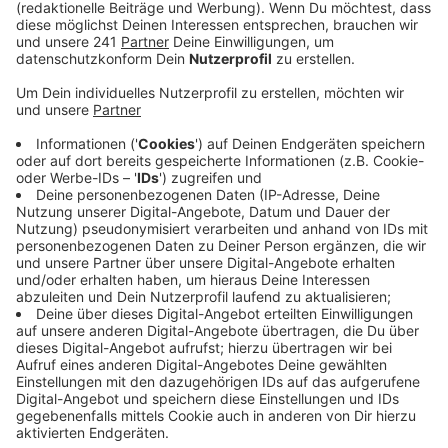
Veröffentlicht:
Dienstag, 24.10.2023 06:32
Anzeige
So seien neue Windräder zwar nachhaltig – aber auch
gefährlich für bedrohte Tierarten wie Kiebitze oder
Fledermäuse. Deswegen fordert der NABU neue,
ausführliche Gutachten zu den Umweltauswirkungen
der Windräder. So lange die nicht vorliegen, will er den
Windradbau nicht befürworten. Der Beschluss sei
voreilig und man dürfe den Artenschutz nicht
ignorieren.
Anzeige
Weitere Meldungen aus Leverkusen