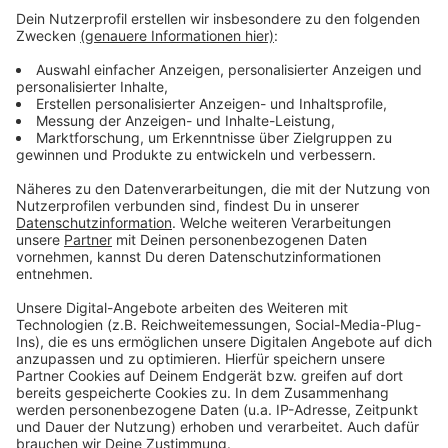
Anzeige
Stadt Leverkusen sucht Händler für Markt in Hitdorf
Leverkusen: Deutschlandticket sozial ab neuem Jahr
verfügbar
SPD fordert Senioren-Tarife in Leverkusen
Anzeige
Anzeige
Anzeige