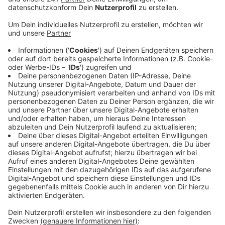
Veröffentlicht:
Donnerstag, 13.01.2022 12:50
Anzeige
Grund dafür sei, dass die Standsicherheit der
Holztreppe nicht mehr gegeben ist und dadurch ein
direkter Rettungsweg fehlt. Das haben
Untersuchungen eines Statikers ergeben. Die Stadt
hat den Eingang deswegen zugesperrt und versiegelt.
Die Bewohner sind derweil durch Eigeninitiative
anderweitig untergekommen, sagt die Stadt. Die
Polizei geht nach ersten Ermittlungen von
Brandstiftung aus. Das Feuer war am späten
Montagabend im Treppenhaus ausgebrochen. Zwölf
Menschen wurden dabei verletzt – darunter auch ein
Feuerwehrmann.