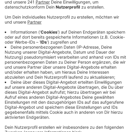
Sprengstoffexplosion, heißt es.
Veröffentlicht:
Mittwoch, 28.07.2021 16:55
Anzeige
Nachdem ein Mensch auf dem Gelände der
Müllverbrennungsanlage gestern bereits am
Nachmittag geborgen wurde, ist am Abend eine
weitere Person im Krankenhaus an ihren Verletzungen
gestorben. Die Verstorbenen werden jetzt obduziert.
Fünf weitere Menschen gelten noch als vermisst.
Nach wie vor ist es für Rettungskräfte und
Brandermittler nur eingeschränkt möglich, den
Unglücksort zu betreten – das soll sich morgen
ändern. Die Polizei setzt jetzt Drohnen für die Suche
vor Ort ein. Der Einsatz von Feuerwehr und Polizei am
Brandort wird aller Voraussicht nach noch mehrere