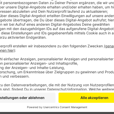
Anzeige
In dem Klassenraum in der Steinbücheler Straße ist e
Heuss-Schule haben sich mit der Bildungsministerin
flutbedingten Probleme an der Schule zu sprechen. 
vorübergehende Unterbringung an zwei unterschiedli
gewechselt werden - alles Zeit, die von der Pause 
in denen Naturwissenschaften gut unterrichtet werde
Unterrichtsqualität. Lösungen hierfür konnte gester
weiteres Treffen, bei dem man konkret daran arbeite
Anzeige