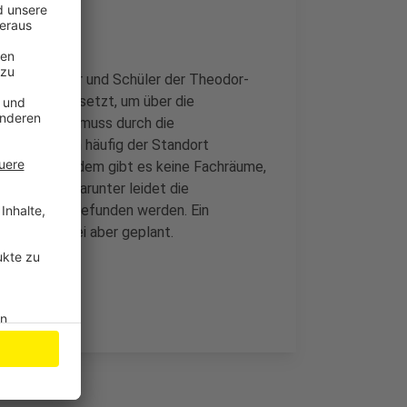
s voll. Lehrer und Schüler der Theodor-
 zusammengesetzt, um über die
Zum Beispiel muss durch die
chen Schulen häufig der Standort
abgeht. Außerdem gibt es keine Fachräume,
n können. Darunter leidet die
n noch nicht gefunden werden. Ein
n möchte, sei aber geplant.