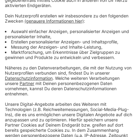
Insgesamt haben sich aktuell 1.800 Anträge
aufgestaut.
Anzeige
Weitere Meldungen aus Leverkusen
Anzeige
So viel wurde in Leverkusen geradelt
Weniger Studenten in Leverkusen - das sind die
Gründe
Leverkusen: Kinder bauen sich ein "Zusammenland"
Anzeige