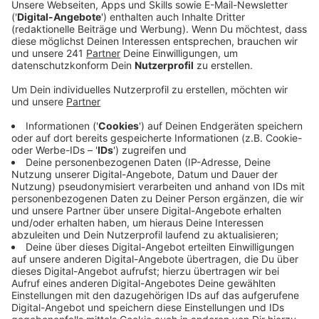
Veröffentlicht:
Donnerstag, 25.07.2024 15:34
Anzeige
Das neue Einbürgerungsgesetz hat bei uns in der Stadt
für einen deutlichen Anstieg der Anfragen zur
Einbürgerung gesorgt. Durch das neue Gesetz können
Menschen schon nach fünf statt ursprünglich acht
Jahren die deutsche Staatsbürgerschaft bekommen.
Wenn sie sich gut in Deutschland integriert haben und
hier arbeiten. Auch eine doppelte Staatsangehörigkeit
ist ab jetzt möglich. Das hat zu einem wahren
Antragsturm geführt. Deshalb hat die Stadt mehr
Personal eingestellt, um die vielen Anträge
abzuarbeiten. Einen Bearbeitungsstau wird es laut der
Stadt aber wohl trotzdem geben. Die Stadt hat in
diesem Jahr schon über 500 neue Anträge bekommen.