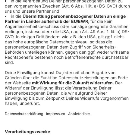
Falls sich Arbeitsbedingungen oder Vorgesetzte
ändern, sollte proaktiv das Gespräch gesucht werden.
Einvernehmliche Lösungen (z. B. bestimmte Tage oder
räumliche Trennung) sind oft möglich.
Verhalten und Umfeld einschätzen
Auch wenn der eigene Hund als ruhig gilt: Arbeitgeber
dürfen Rücksicht auf Kollegen und Kunden nehmen,
die Angst haben, allergisch reagieren oder sich gestört
fühlen.
Alternative Lösungen suchen
Wenn der Hund nicht mit ins Büro darf, können
Alternativen wie Hundesitter, Hundetagesstätten oder
Homeoffice-Tage helfen, Beruf und Hundehaltung zu
vereinbaren.
Anzeige