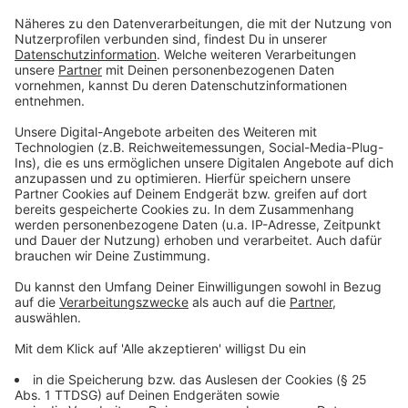
abzusichern
Anzeige
Das Urteil betrifft zwar konkret den Arbeitsplatz
Spielhalle, hat aber Signalwirkung für viele andere
Branchen. Damit es nicht plötzlich zu einem Verbot
kommt, sollten Hundebesitzer folgende Punkte
beachten:
Vertragliche Regelung prüfen
Wurde das Mitbringen des Hundes nur "geduldet" oder
ist es schriftlich geregelt? Eine verbindliche
Vereinbarung im Arbeitsvertrag oder in einer
Betriebsvereinbarung bietet mehr Sicherheit.
Offen kommunizieren