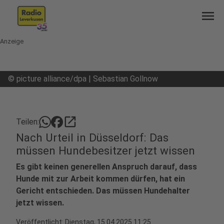
menu
Anzeige
©
picture alliance/dpa | Sebastian Gollnow
open_in_new
Teilen:
Nach Urteil in Düsseldorf: Das
müssen Hundebesitzer jetzt wissen
Es gibt keinen generellen Anspruch darauf, dass
Hunde mit zur Arbeit kommen dürfen, hat ein
Gericht entschieden. Das müssen Hundehalter
jetzt wissen.
Veröffentlicht:
Dienstag, 15.04.2025 11:25