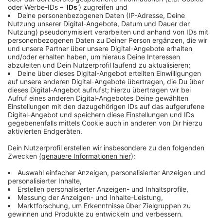
Laut Gericht muss ein Arbeitgeber stets abwägen:
Interessen des Unternehmens, Schutz der Kunden und
Mitarbeiter stehen im Vordergrund. In einer Spielhalle
sei der Hund insbesondere aus Hygiene- und
Sicherheitsgründen nicht zumutbar. Das gilt auch dann,
wenn der Hund laut Halterin brav und stubenrein sei.
Die Richter in Düsseldorf betonten, dass selbst ein
lange praktiziertes Mitbringen des Hundes kein
dauerhaftes Recht begründe. Arbeitgeber dürfen dies
aus betrieblichen Gründen jederzeit widerrufen, wenn
sachliche Gründe vorliegen – etwa neue
Sicherheitsrichtlinien, wie sie in diesem Fall offenbar
eingeführt wurden.
Anzeige
Was Hundebesitzer jetzt tun können, um sich