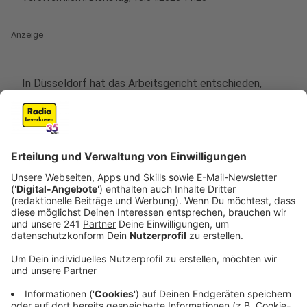
Anzeige
In Düsseldorf hat das Arbeitsgericht entschieden,
dass eine Angestellte ihren Hund nicht mehr mit zur
Arbeit in eine Spielhalle bringen darf. Der Arbeitgeber
hatte das Mitbringen des Tiers untersagt und bekam
nun vom Gericht Recht. Es ging konkret um eine Frau,
die ihren Hund regelmäßig mit zur Arbeit brachte. Als
der neue Betreiber der Spielhalle dies untersagte,
klagte sie und verlor. Das Gericht stellte klar: Es gebe
keinen generellen Anspruch darauf, Hunde am
Arbeitsplatz zu halten, auch nicht bei vorheriger
Duldung.
Anzeige