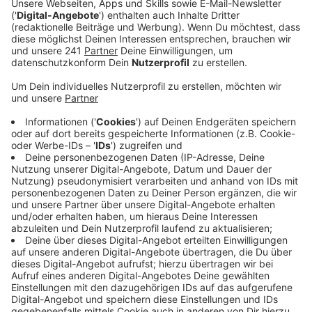
dabei die Kohlmeise.
Veröffentlicht:
Freitag, 23.01.2026 06:18
Anzeige
Kleinster Vogel Europas
Anzeige
Deutschlandweit wurde der Hausspatz am häufigsten
beobachtet. Der schaffte es in Leverkusen diesmal
nur auf Platz 4. Grundsätzlich werden immer weniger
Vögel gezählt, aber die Artenvielfalt bleibt groß. Zum
Beispiel wurden fünf Exemplare des
Wintergoldhähnchens in Leverkusen gesichtet. Dabei
handelt es sich um den kleinsten Vogel Europas. Die
nächste Zählaktion des Nabu findet im Mai statt.