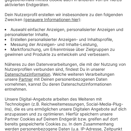
Anzeige
Weitere Meldungen aus unserer Stadt
Anzeige
Nach den kalten Tagen: Mehr Schlaglöcher in
Leverkusen
Bürgerantrag fordert Stadtfest - Stadt Leverkusen
reagiert
Kita Stralsunder Straße soll 2027 schließen
Anzeige