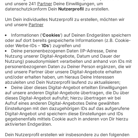
einstellen.
Veröffentlicht:
Montag, 14.02.2022 06:23
Anzeige
Für den Ausbau der Strecke zwischen Köln und
Düsseldorf baut die Bahn in Leverkusen ein
zusätzliches S-Bahn-Gleis. Deswegen muss sie in
unserer Stadt neun Brücken und Unterführungen
verbreitern. Bisher sei das auf dem Willy-Brandt-Ring
ohne Vollsperrung möglich gewesen. Für den Aufbau
eines Gerüstet seien von heute bis Freitag aber
mehrstündige Vollsperrungen nötig, sagte ein
Bahnsprecher. Konkret gehe es um die Zeit zwischen
22 Uhr und 5 Uhr und den Abschnitt zwischen
Autobahn und Chempark. Für April kündigt die Bahn
bereits die nächste Vollsperrung an. Dann wird ein Teil