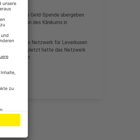
ne allererste Geld-Spende übergeben.
tensivstation des Klinikums in
nt kaufen. Das Netzwerk für Leverkusen
ufgerufen. Zuletzt hatte das Netzwerk
mera gespendet.