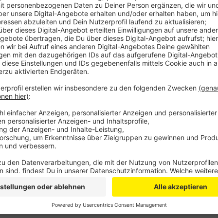
Am Montagabend hat das Unternehmer-Netzwerk sei
Der Frühchen-Verein und mit ihm die Neugeborenen-In
Schlebusch bekommen rund 5.000 Euro.
Von dem Geld will der Verein medizinisches Equipme
hatte seit Anfang Dezember zu der Spendenaktion a
der Opladener St. Michael Kita eine neue Digitalka
Anzeige