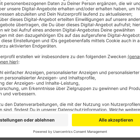
Ab heute Abend 21 Uhr können wir hier nicht mehr Ric
Montagmorgen. Umleitungen sind ausgeschildert.
Die Sperrung muss sein, damit die Straßenbauer vor 
Grund dafür sind die laufenden Arbeiten zum Neubau
kommen laut der Autobahn GmbH gut voran. Von insg
Stahlbauteilen für die neue Brücke seien inzwischen 
Ende des Monats sollen die Arbeiten für die Montage
Sprecher. Bis Ende nächsten Jahres soll die erste Br
Anzeige