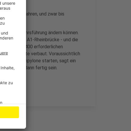
htung Köln fahren, und zwar bis
Ort die Verkehrsführung ändern können.
 der maroden A1-Rheinbrücke - und die
esamt rund 400 erforderlichen
fast die Hälfte verbaut. Voraussichtlich
 der Brückenpylone starten, sagt ein
ückenhälfte dann fertig sein.