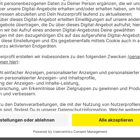
Anzeige
Die Stadt erhofft sich dadurch viele neue Anregung
Das Büro des Stadtteilmanagements ist immer mitt
besetzt. Für Donnerstage können Interessierte auch
Anzeige