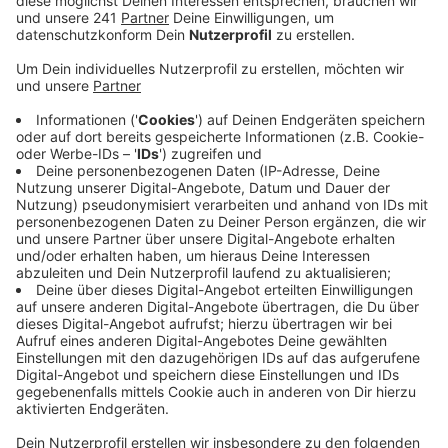
Anzeige
Die heißt „Potz Blitz! Die Stromwerkstatt“ und gibt
Grundschullehrern Tipps, Infos und Übungen rund um
das Thema Elektrizität an die Hand. Dabei soll
digitales und analoges Lernen spielerisch miteinander
verbunden werden –gerade in Zeiten von
geschlossenen Schulen und Digitalunterricht.
Die Kinder können die App alleine erkunden und nutzen,
die Lehrer können und sollen die dargestellten
Übungen und Lerninhalte aber auch begleiten. Die App
wurde von der Stiftung „Haus der kleinen Forscher“
gemeinsam mit Lehrern für Kinder der 3. Und 4 Klasse
entwickelt, und ist ab sofort kostenlos in allen App-
Stores verfügbar.
Ansprechpartner zum "Haus der kleinen Forscher" in