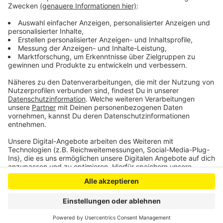
Leverkusen sind beim Kommunalen Bildungsbüro
Renate Müller
und
Ayleen Köster
vom Evangelischen
Familien und Erwachsenenbildungswerk.
Anzeige
Anzeige
Anzeige
Anzeige