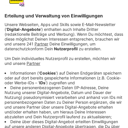
noch einmal neue Aufgabenfelder in den Fokus.
Veröffentlicht:
Dienstag, 30.12.2025 11:03
Anzeige
Sicherheit beim Baden
Anzeige
Eine neue Aufgabe für den KOD werden Kontrollen am
Rhein. Das Baden im Rhein in Leverkusen ist ähnlich wie
in unseren Nachbarstädten Köln und Düsseldorf seit
kurzem verboten. Für die kommende Badesaison
bedeutet das: Wer tiefer als bis zum Knöchel ins
Wasser geht, riskiert ein Bußgeld von bis zu 1.000
Euro.