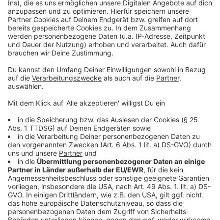
Weitere Meldungen aus Leverkusen
Anzeige
Veranstalter ziehen Bilanz zu Leverkusener
Weihnachtsmärkten
Leverkusen: Zeugensuche nach Unfall auf Willy-Brand-
Ring
Leverkusen: Steigende Nachfrage für das
Fahrradparkhaus
Anzeige