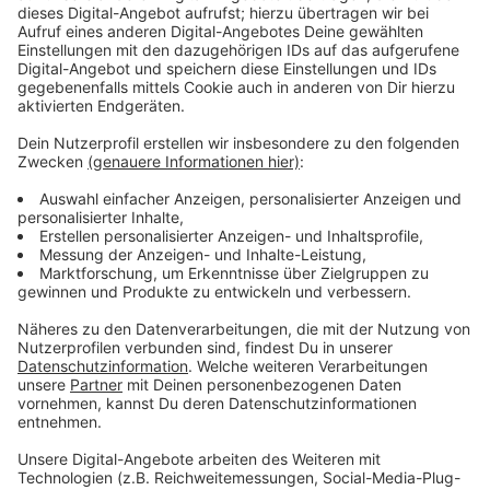
Anzeige
Kontrollen
Anzeige
Kontrolliert wird das Ganze vom kommunalen
Ordnungsdienst - zumindest stichprobenartig. Denn
neben den alltäglichen Aufgabenfeldern, wie
Präsenzstreifen oder das Kontrollieren von
Falschparkern und Ruhestörungen, gewinnen laut
Stadt auch die Kontrollen von Taxen, Mietwagen und
Plattformdiensten wie Uber immer mehr an
Bedeutung. Dazu hatte es Mitte Oktober eine
Schwerpunktkontrolle in Leverkusen gegeben.
Anzeige